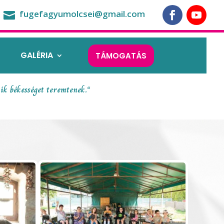
fugefagyumolcsei@gmail.com

GALÉRIA
TÁMOGATÁS
ik békességet teremtenek.“