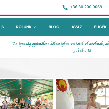
+36 30 200 0069

IS
RÓLUNK
BLOG
AVAZ
FÜGÉK
“Az igazság gyümölcse békességben vettetik el azoknak, ak
Jakab 3,18