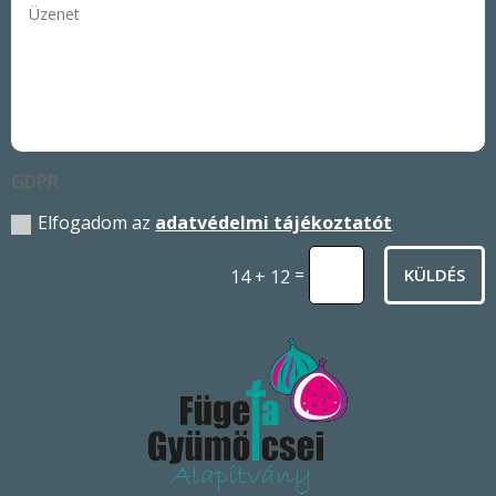
GDPR
Elfogadom az
adatvédelmi tájékoztatót
=
KÜLDÉS
14 + 12