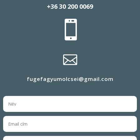
+36 30 200 0069


fugefagyumolcsei@gmail.com