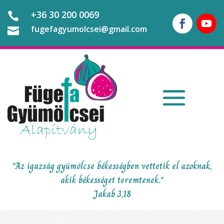
+36 30 200 0069

fugefagyumolcsei@gmail.com

“Az igazság gyümölcse békességben vettetik el azoknak,
akik békességet teremtenek.“
Jakab 3,18