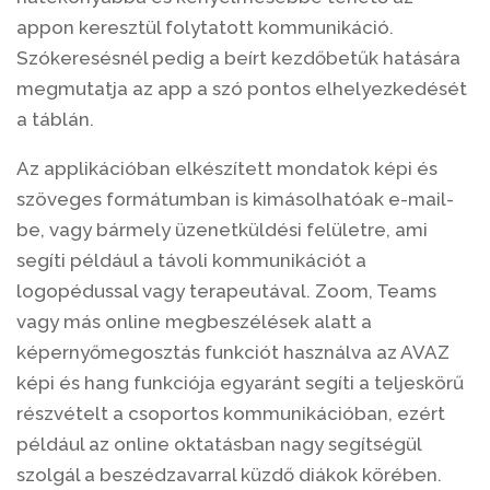
appon keresztül folytatott kommunikáció.
Szókeresésnél pedig a beírt kezdőbetűk hatására
megmutatja az app a szó pontos elhelyezkedését
a táblán.
Az applikációban elkészített mondatok képi és
szöveges formátumban is kimásolhatóak e-mail-
be, vagy bármely üzenetküldési felületre, ami
segíti például a távoli kommunikációt a
logopédussal vagy terapeutával. Zoom, Teams
vagy más online megbeszélések alatt a
képernyőmegosztás funkciót használva az AVAZ
képi és hang funkciója egyaránt segíti a teljeskörű
részvételt a csoportos kommunikációban, ezért
például az online oktatásban nagy segítségül
szolgál a beszédzavarral küzdő diákok körében.