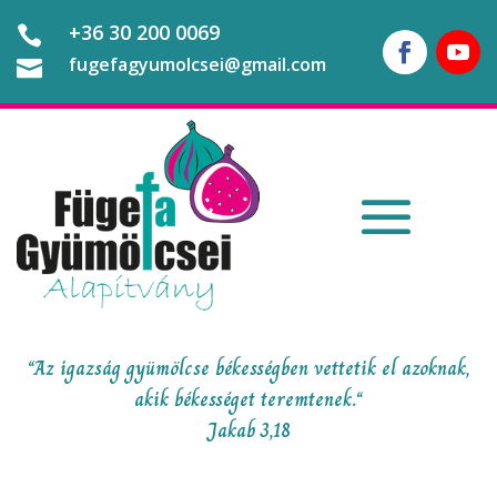
+36 30 200 0069

fugefagyumolcsei@gmail.com

“Az igazság gyümölcse békességben vettetik el azoknak,
akik békességet teremtenek.“
Jakab 3,18