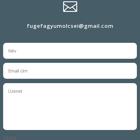

fugefagyumolcsei@gmail.com
GDPR