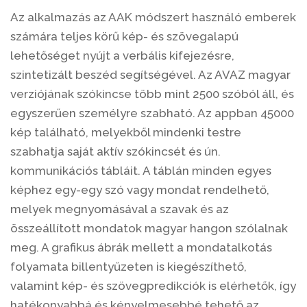
Az alkalmazás az AAK módszert használó emberek
számára teljes körű kép- és szövegalapú
lehetőséget nyújt a verbális kifejezésre,
szintetizált beszéd segítségével. Az AVAZ magyar
verziójának szókincse több mint 2500 szóból áll, és
egyszerűen személyre szabható. Az appban 45000
kép található, melyekből mindenki testre
szabhatja saját aktív szókincsét és ún.
kommunikációs tábláit. A táblán minden egyes
képhez egy-egy szó vagy mondat rendelhető,
melyek megnyomásával a szavak és az
összeállított mondatok magyar hangon szólalnak
meg. A grafikus ábrák mellett a mondatalkotás
folyamata billentyűzeten is kiegészíthető,
valamint kép- és szövegpredikciók is elérhetők, így
hatékonyabbá és kényelmesebbé tehető az