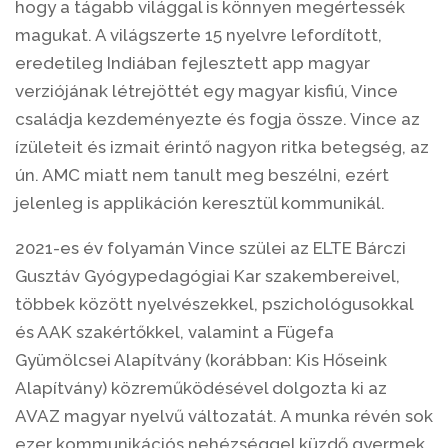
hogy a tágabb világgal is könnyen megértessék
magukat. A világszerte 15 nyelvre lefordított,
eredetileg Indiában fejlesztett app magyar
verziójának létrejöttét egy magyar kisfiú, Vince
családja kezdeményezte és fogja össze. Vince az
ízületeit és izmait érintő nagyon ritka betegség, az
ún. AMC miatt nem tanult meg beszélni, ezért
jelenleg is applikáción keresztül kommunikál.
2021-es év folyamán Vince szülei az ELTE Bárczi
Gusztáv Gyógypedagógiai Kar szakembereivel,
többek között nyelvészekkel, pszichológusokkal
és AAK szakértőkkel, valamint a Fügefa
Gyümölcsei Alapítvány (korábban: Kis Hőseink
Alapítvány) közreműködésével dolgozta ki az
AVAZ magyar nyelvű változatát. A munka révén sok
ezer kommunikációs nehézséggel küzdő gyermek