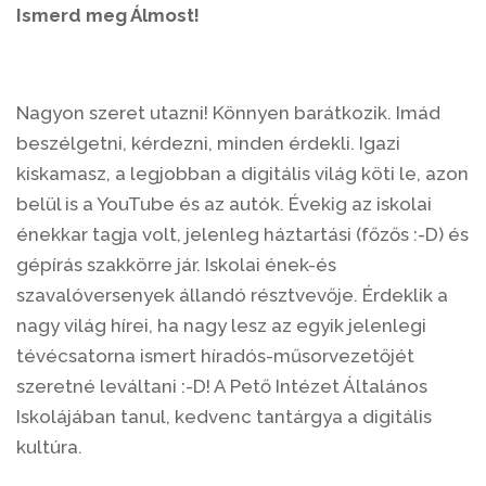
Ismerd meg Álmost!
Nagyon szeret utazni! Könnyen barátkozik. Imád
beszélgetni, kérdezni, minden érdekli. Igazi
kiskamasz, a legjobban a digitális világ köti le, azon
belül is a YouTube és az autók. Évekig az iskolai
énekkar tagja volt, jelenleg háztartási (főzős :-D) és
gépírás szakkörre jár. Iskolai ének-és
szavalóversenyek állandó résztvevője. Érdeklik a
nagy világ hírei, ha nagy lesz az egyik jelenlegi
tévécsatorna ismert híradós-műsorvezetőjét
szeretné leváltani :-D! A Pető Intézet Általános
Iskolájában tanul, kedvenc tantárgya a digitális
kultúra.