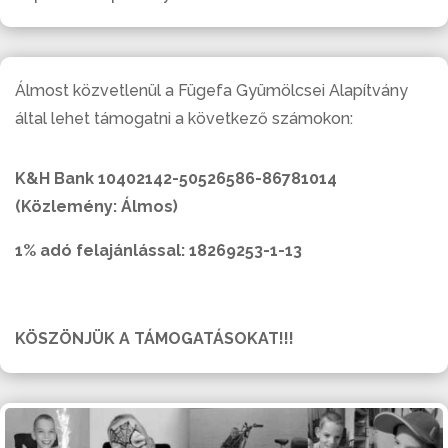
Álmost közvetlenül a Fügefa Gyümölcsei Alapítvány
által lehet támogatni a következő számokon:
K&H Bank 10402142-50526586-86781014
(Közlemény: Álmos)
1% adó felajánlással: 18269253-1-13
KÖSZÖNJÜK A TÁMOGATÁSOKAT!!!