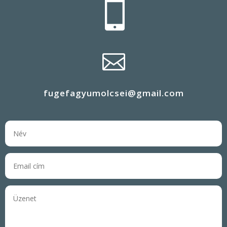


fugefagyumolcsei@gmail.com