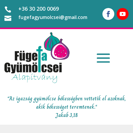
+36 30 200 0069

fugefagyumolcsei@gmail.com

“Az igazság gyümölcse békességben vettetik el azoknak,
akik békességet teremtenek.“
Jakab 3,18