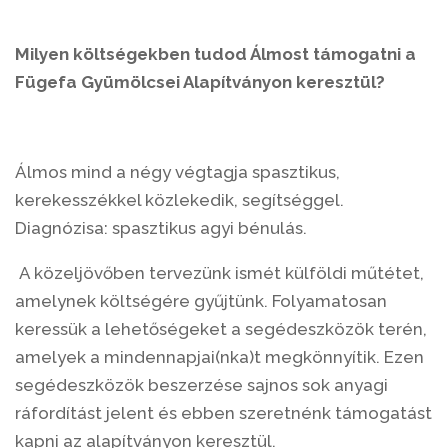
Milyen költségekben tudod
Álmost
támogatni a
Fügefa Gyümölcsei Alapítványon keresztül?
Álmos mind a négy végtagja spasztikus,
kerekesszékkel közlekedik, segítséggel.
Diagnózisa: spasztikus agyi bénulás.
A közeljövőben tervezünk ismét külföldi műtétet,
amelynek költségére gyűjtünk. Folyamatosan
keressük a lehetőségeket a segédeszközök terén,
amelyek a mindennapjai(nka)t megkönnyítik. Ezen
segédeszközök beszerzése sajnos sok anyagi
ráfordítást jelent és ebben szeretnénk támogatást
kapni az alapítványon keresztül.