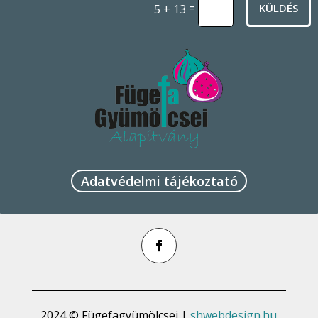
=
KÜLDÉS
5 + 13
Adatvédelmi tájékoztató
2024 © Fügefagyümölcsei |
shwebdesign.hu