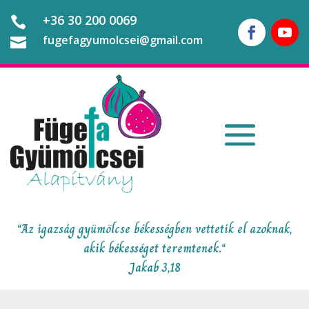
+36 30 200 0069

fugefagyumolcsei@gmail.com

“Az igazság gyümölcse békességben vettetik el azoknak,
akik békességet teremtenek.“
Jakab 3,18