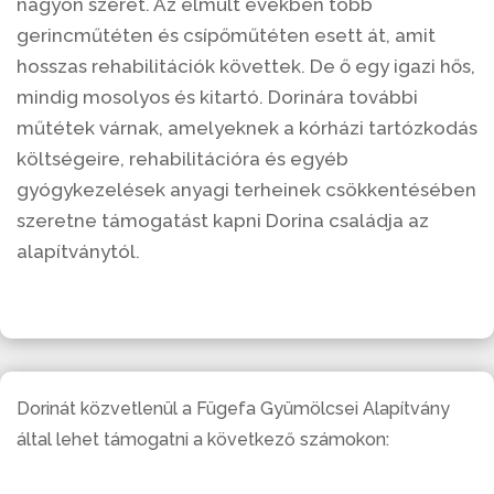
nagyon szeret. Az elmúlt években több
gerincműtéten és csípőműtéten esett át, amit
hosszas rehabilitációk követtek. De ő egy igazi hős,
mindig mosolyos és kitartó. Dorinára további
műtétek várnak, amelyeknek a kórházi tartózkodás
költségeire, rehabilitációra és egyéb
gyógykezelések anyagi terheinek csökkentésében
szeretne támogatást kapni Dorina családja az
alapítványtól.
Dorinát közvetlenül a Fügefa Gyümölcsei Alapítvány
által lehet támogatni a következő számokon: