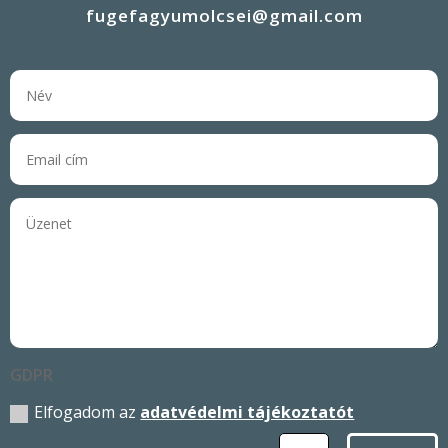
fugefagyumolcsei@gmail.com
GDPR
Elfogadom az
adatvédelmi tájékoztatót