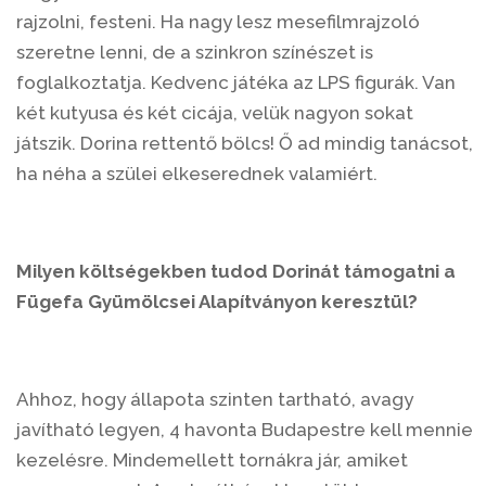
rajzolni, festeni. Ha nagy lesz mesefilmrajzoló
szeretne lenni, de a szinkron színészet is
foglalkoztatja. Kedvenc játéka az LPS figurák. Van
két kutyusa és két cicája, velük nagyon sokat
játszik. Dorina rettentő bölcs! Ő ad mindig tanácsot,
ha néha a szülei elkeserednek valamiért.
Milyen költségekben tudod
Dorinát
támogatni a
Fügefa Gyümölcsei Alapítványon keresztül?
Ahhoz, hogy állapota szinten tartható, avagy
javítható legyen, 4 havonta Budapestre kell mennie
kezelésre. Mindemellett tornákra jár, amiket