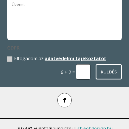
GDPR
Elfogadom az
adatvédelmi tájékoztatót
=
KÜLDÉS
6 + 2
2024 © Fügefagyümölcsei |
shwebdesign.hu