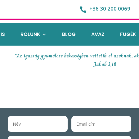
+36 30 200 0069

IS
RÓLUNK
BLOG
AVAZ
FÜGÉK
“Az igazság gyümölcse békességben vettetik el azoknak, ak
Jakab 3,18