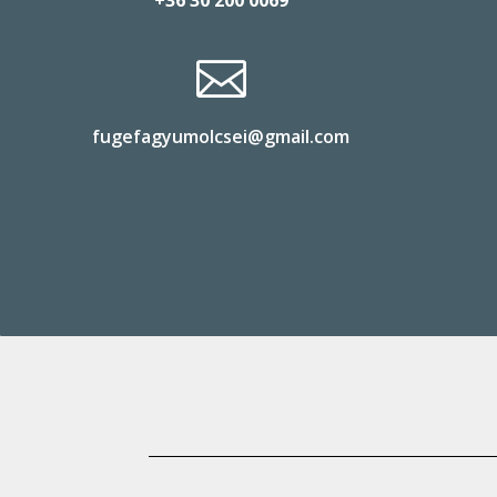
+36 30 200 0069

fugefagyumolcsei@gmail.com