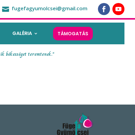
fugefagyumolcsei@gmail.com

GALÉRIA
TÁMOGATÁS
ik békességet teremtenek.“