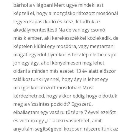
bárhol a világban! Mert ugye mindeki azt
képzeli el, hogy a mozgáskorlátozott mosdónál
legyen kapaszkodó és kész, letudtuk az
akadálymentesítést! Na de van egy csomó
másik ember, aki kerekesszékkel közlekedik, de
képtelen kiülni egy mosdóra, vagy megtartani
magát egyedül. Ilyenkor B terv lép életbe és jól
jön egy ágy, ahol kényelmesen meg lehet
oldani a minden más esetet. 13 év alatt először
találkoztunk ilyennel, hogy ágy is lehet egy
mozgáskorlátozott mosdóban! Most
kérdezhetnéd, hogy akkor eddig hogy oldottuk
meg a vízszintes pozíciót? Egyszerű,
elballagtam egy vasáru tüzépre 7 évvel ezelőtt
és vettem egy „L” alakú vasbetétet, amit
anyukám segítségével közösen rászereltünk az