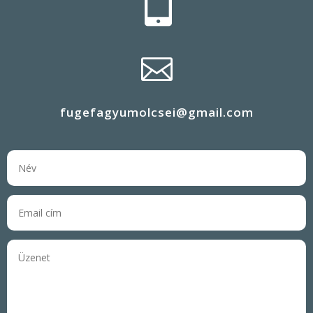


fugefagyumolcsei@gmail.com