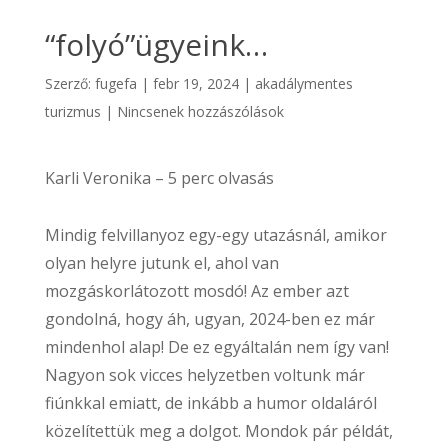
“folyó”ügyeink…
Szerző:
fugefa
|
febr 19, 2024
|
akadálymentes
turizmus
|
Nincsenek hozzászólások
Karli Veronika – 5 perc olvasás
Mindig felvillanyoz egy-egy utazásnál, amikor
olyan helyre jutunk el, ahol van
mozgáskorlátozott mosdó! Az ember azt
gondolná, hogy áh, ugyan, 2024-ben ez már
mindenhol alap! De ez egyáltalán nem így van!
Nagyon sok vicces helyzetben voltunk már
fiúnkkal emiatt, de inkább a humor oldaláról
közelítettük meg a dolgot. Mondok pár példát,