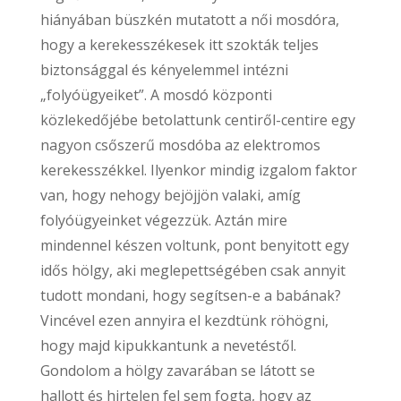
hiányában büszkén mutatott a női mosdóra,
hogy a kerekesszékesek itt szokták teljes
biztonsággal és kényelemmel intézni
„folyóügyeiket”. A mosdó központi
közlekedőjébe betolattunk centiről-centire egy
nagyon csőszerű mosdóba az elektromos
kerekesszékkel. Ilyenkor mindig izgalom faktor
van, hogy nehogy bejöjjön valaki, amíg
folyóügyeinket végezzük. Aztán mire
mindennel készen voltunk, pont benyitott egy
idős hölgy, aki meglepettségében csak annyit
tudott mondani, hogy segítsen-e a babának?
Vincével ezen annyira el kezdtünk röhögni,
hogy majd kipukkantunk a nevetéstől.
Gondolom a hölgy zavarában se látott se
hallott és hirtelen fel sem fogta, hogy az