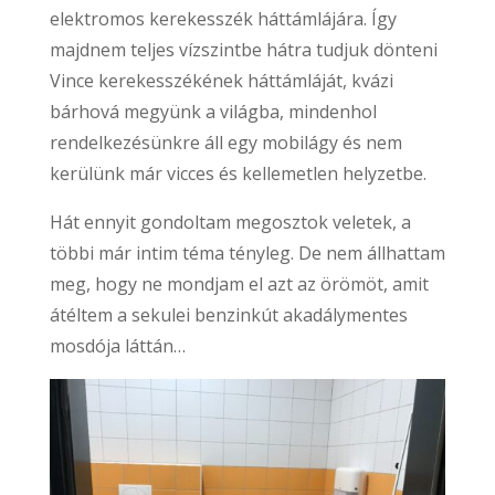
elektromos kerekesszék háttámlájára. Így
majdnem teljes vízszintbe hátra tudjuk dönteni
Vince kerekesszékének háttámláját, kvázi
bárhová megyünk a világba, mindenhol
rendelkezésünkre áll egy mobilágy és nem
kerülünk már vicces és kellemetlen helyzetbe.
Hát ennyit gondoltam megosztok veletek, a
többi már intim téma tényleg. De nem állhattam
meg, hogy ne mondjam el azt az örömöt, amit
átéltem a sekulei benzinkút akadálymentes
mosdója láttán…