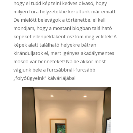
hogy el tudd képzelni kedves olvasó, hogy
milyen fura helyzetekbe kerültünk már emiatt.
De mielőtt belevágok a történetbe, el kell
mondjam, hogy a mostani blogban található
képeket ellenpéldaként osztom meg veletek! A
képek alatt található helyekre bátran
kiránduljatok el, mert igényes akadálymentes
mosdó vár benneteket! Na de akkor most
vágjunk bele a furcsábbnál-furcsább
„folyóügyeink” kálváriájába!