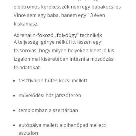
elektromos kerekesszék nem egy babakocsi és
Vince sem egy baba, hanem egy 13 éven
kiskamasz.
Adrenalin-fokozó „folyóügy” technikák
A teljesség igénye nélkül itt lészen egy
felsorolás, hogy milyen helyeken lehet jó kis
izgalommal kiséretében intézni a mosdózási
feladatokat:
fesztiválon büfés kocsi mellett
művelődési ház játszóterén
templomban a szertárban
autópálya mellett a pihenőpad melletti
asztalon