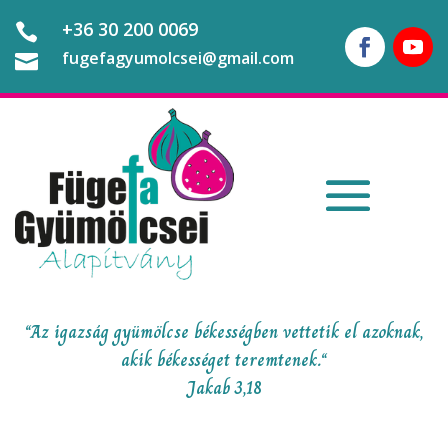
+36 30 200 0069

fugefagyumolcsei@gmail.com

“Az igazság gyümölcse békességben vettetik el azoknak,
akik békességet teremtenek.“
Jakab 3,18