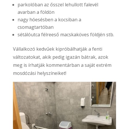
parkolóban az ősszel lehullott falevél
avarban a földön
nagy hóesésben a kocsiban a
csomagtartóban
sétálóutca félreeső macskaköves földjén stb.
Vállalkozó kedvűek kipróbálhatják a fenti
változatokat, akik pedig igazán bátrak, azok
meg is írhatják kommentárban a saját extrém
mosdózási helyszíneiket!