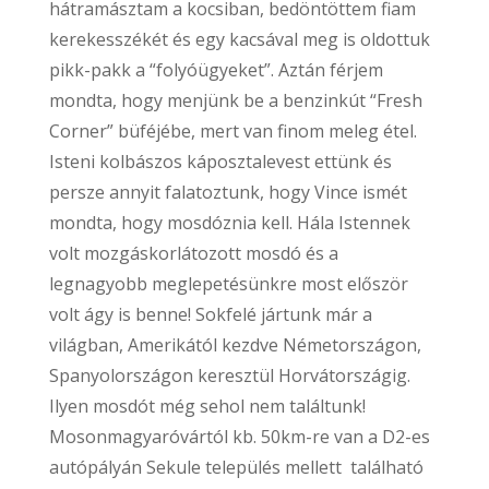
hátramásztam a kocsiban, bedöntöttem fiam
kerekesszékét és egy kacsával meg is oldottuk
pikk-pakk a “folyóügyeket”. Aztán férjem
mondta, hogy menjünk be a benzinkút “Fresh
Corner” büféjébe, mert van finom meleg étel.
Isteni kolbászos káposztalevest ettünk és
persze annyit falatoztunk, hogy Vince ismét
mondta, hogy mosdóznia kell. Hála Istennek
volt mozgáskorlátozott mosdó és a
legnagyobb meglepetésünkre most először
volt ágy is benne! Sokfelé jártunk már a
világban, Amerikától kezdve Németországon,
Spanyolországon keresztül Horvátországig.
Ilyen mosdót még sehol nem találtunk!
Mosonmagyaróvártól kb. 50km-re van a D2-es
autópályán Sekule település mellett található