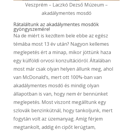
Veszprém – Laczkó Dezső Múzeum –
akadálymentes mosdó
Rátaláltunk az akadálymentes mosdók
gyöngyszemére!
Na de miért is kezdtem bele ebbe az egész
témába most 13 év után? Nagyon kellemes
meglepetés ért a minap, mikor jöttünk haza
egy külföldi orvosi konzultációról. Általában
most már csak olyan helyen állunk meg, ahol
van McDonald’s, mert ott 100%-ban van
akadálymentes mosdó és mindig olyan
állapotban is van, hogy nem ér bennünket
meglepetés. Most viszont megálltunk egy
szlovák benzinkútnál, hogy tankoljunk, mert
fogytán volt az üzemanyag. Amíg férjem
megtankolt, addig én cipőt lerúgtam,