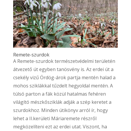
Remete-szurdok
A Remete-szurdok természetvédelmi területén
átvezető út egyben tanösvény is. Az erdei út a
csekély vizű Ördög-árok partja mentén halad a
mohos sziklákkal tűzdelt hegyoldal mentén. A
túlsó parton a fák közül hatalmas fehéren
világító mészkősziklák adják a szép keretet a
szurdokhoz. Minden útikönyv arról ír, hogy
lehet a II.kerületi Máriaremete részről
megközelíteni ezt az erdei utat. Viszont, ha