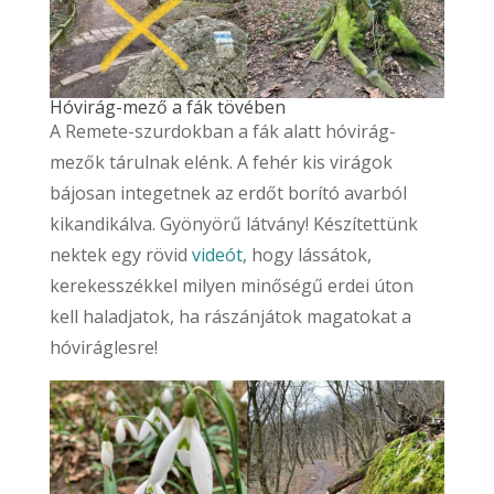
Hóvirág-mező a fák tövében
A Remete-szurdokban a fák alatt hóvirág-
mezők tárulnak elénk. A fehér kis virágok
bájosan integetnek az erdőt borító avarból
kikandikálva. Gyönyörű látvány! Készítettünk
nektek egy rövid
videót
, hogy lássátok,
kerekesszékkel milyen minőségű erdei úton
kell haladjatok, ha rászánjátok magatokat a
hóviráglesre!