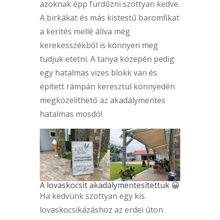
azoknak épp fürdőzni szottyan kedve.
A birkákat és más kistestű baromfikat
a kerítés mellé állva még
kerekesszékből is könnyen meg
tudjuk etetni. A tanya közepén pedig
egy hatalmas vizes blokk van és
épített rámpán keresztül könnyedén
megközelíthető az akadálymentes
hatalmas mosdó!
A lovaskocsit akadálymentesítettük 😀
Ha kedvünk szottyan egy kis
lovaskocsikázáshoz az erdei úton