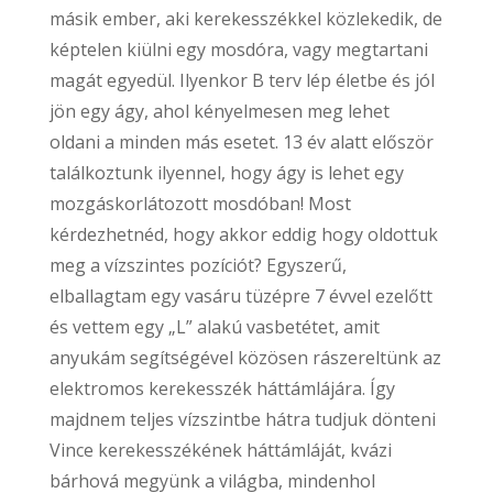
másik ember, aki kerekesszékkel közlekedik, de
képtelen kiülni egy mosdóra, vagy megtartani
magát egyedül. Ilyenkor B terv lép életbe és jól
jön egy ágy, ahol kényelmesen meg lehet
oldani a minden más esetet. 13 év alatt először
találkoztunk ilyennel, hogy ágy is lehet egy
mozgáskorlátozott mosdóban! Most
kérdezhetnéd, hogy akkor eddig hogy oldottuk
meg a vízszintes pozíciót? Egyszerű,
elballagtam egy vasáru tüzépre 7 évvel ezelőtt
és vettem egy „L” alakú vasbetétet, amit
anyukám segítségével közösen rászereltünk az
elektromos kerekesszék háttámlájára. Így
majdnem teljes vízszintbe hátra tudjuk dönteni
Vince kerekesszékének háttámláját, kvázi
bárhová megyünk a világba, mindenhol