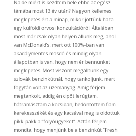
Na de miért is kezdtem bele ebbe az egész
témába most 13 év után? Nagyon kellemes
meglepetés ért a minap, mikor jöttünk haza
egy külföldi orvosi konzultációról. Általában
most már csak olyan helyen állunk meg, ahol
van McDonald’s, mert ott 100%-ban van
akadálymentes mosdó és mindig olyan
állapotban is van, hogy nem ér bennünket
meglepetés. Most viszont megálltunk egy
szlovák benzinkútnál, hogy tankoljunk, mert
fogytán volt az üzemanyag. Amíg férjem
megtankolt, addig én cipőt lerúgtam,
hátramásztam a kocsiban, bedöntöttem fiam
kerekesszékét és egy kacsával meg is oldottuk
pikk-pakk a “folyóügyeket”. Aztán férjem
mondta, hogy menjünk be a benzinkút “Fresh