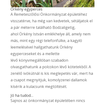
Örkény egyperces
A Remeteszőlősi Önkormányzat épületéhez
visszatérve, ha még van kedvetek, sétáljatok el
a pár méterre található Bodzaligetig,
ahol
Örkény István emlékhelye áll, amely nem
más, mint egy régi telefonfülke, a kagyló
leemelésével hallgathatunk Örkény
egyperceseket és a mellette
lévő könyvmegállóban szabadon
olvasgathatunk a polcokon lévő kötetekből. A
zenélő ivókútnál is kis meglepetés vár, mert ha
a csapot megnyitjuk, komolyzenei dallamok
kísérik a kulacsunk megtöltését.
Jó ha tudod…
Sajnos az önkormányzat épületében nincs