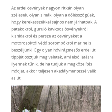
Az erdei ösvények nagyon ritkán olyan
szélesek, olyan simák, olyan a dőlésszögűek,
hogy kerekesszékkel sajnos nem járhatóak. A
patakokról, guruló kavicsos ösvényekről,
kishidakról és persze az ösvényeket a
motorosoktól védő sorompókról már ne is
beszéljünk! Egy olyan hóvirágmezős erdei út
tippjét osztjuk meg veletek, ami első látásra
ilyennek tűnik, de ha tudjuk a megközelítés
módját, akkor teljesen akadálymentessé válik
az út.