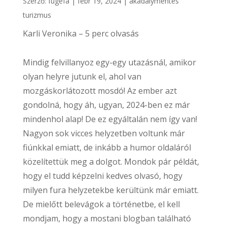
Szerző:
fugefa
|
febr 19, 2024
|
akadálymentes
turizmus
Karli Veronika – 5 perc olvasás
Mindig felvillanyoz egy-egy utazásnál, amikor
olyan helyre jutunk el, ahol van
mozgáskorlátozott mosdó! Az ember azt
gondolná, hogy áh, ugyan, 2024-ben ez már
mindenhol alap! De ez egyáltalán nem így van!
Nagyon sok vicces helyzetben voltunk már
fiúnkkal emiatt, de inkább a humor oldaláról
közelítettük meg a dolgot. Mondok pár példát,
hogy el tudd képzelni kedves olvasó, hogy
milyen fura helyzetekbe kerültünk már emiatt.
De mielőtt belevágok a történetbe, el kell
mondjam, hogy a mostani blogban található