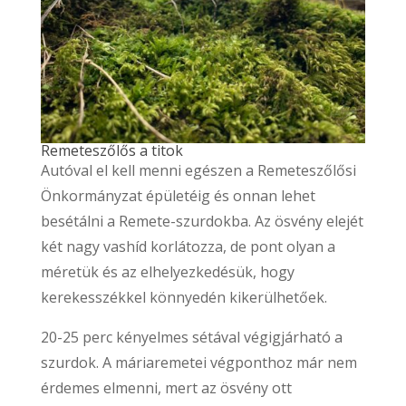
Remeteszőlős a titok
Autóval el kell menni egészen a Remeteszőlősi
Önkormányzat épületéig és onnan lehet
besétálni a Remete-szurdokba. Az ösvény elejét
két nagy vashíd korlátozza, de pont olyan a
méretük és az elhelyezkedésük, hogy
kerekesszékkel könnyedén kikerülhetőek.
20-25 perc kényelmes sétával végigjárható a
szurdok. A máriaremetei végponthoz már nem
érdemes elmenni, mert az ösvény ott