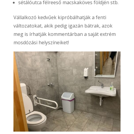
sétálóutca félreeső macskaköves földjén stb.
Vállalkozó kedvűek kipróbálhatják a fenti
változatokat, akik pedig igazán bátrak, azok
meg is írhatják kommentárban a saját extrém
mosdózási helyszíneiket!