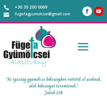
+36 30 200 0069

fugefagyumolcsei@gmail.com

“Az igazság gyümölcse békességben vettetik el azoknak,
akik békességet teremtenek.“
Jakab 3,18