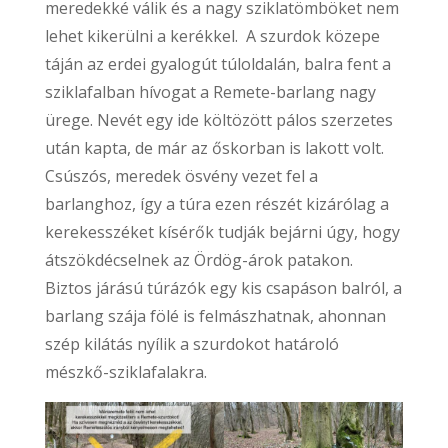
meredekké válik és a nagy sziklatömböket nem
lehet kikerülni a kerékkel. A szurdok közepe
táján az erdei gyalogút túloldalán, balra fent a
sziklafalban hívogat a Remete-barlang nagy
ürege. Nevét egy ide költözött pálos szerzetes
után kapta, de már az őskorban is lakott volt.
Csúszós, meredek ösvény vezet fel a
barlanghoz, így a túra ezen részét kizárólag a
kerekesszéket kísérők tudják bejárni úgy, hogy
átszökdécselnek az Ördög-árok patakon.
Biztos járású túrázók egy kis csapáson balról, a
barlang szája fölé is felmászhatnak, ahonnan
szép kilátás nyílik a szurdokot határoló
mészkő-sziklafalakra.