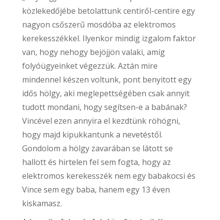
közlekedőjébe betolattunk centiről-centire egy
nagyon csőszerű mosdóba az elektromos
kerekesszékkel. Ilyenkor mindig izgalom faktor
van, hogy nehogy bejöjjön valaki, amíg
folyóügyeinket végezzük. Aztán mire
mindennel készen voltunk, pont benyitott egy
idős hölgy, aki meglepettségében csak annyit
tudott mondani, hogy segítsen-e a babának?
Vincével ezen annyira el kezdtünk röhögni,
hogy majd kipukkantunk a nevetéstől.
Gondolom a hölgy zavarában se látott se
hallott és hirtelen fel sem fogta, hogy az
elektromos kerekesszék nem egy babakocsi és
Vince sem egy baba, hanem egy 13 éven
kiskamasz.