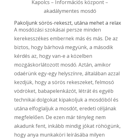
Kapolcs – Információs központ –
akadálymentes mosdó
Pakoljunk sörös-rekeszt, utána mehet a relax
A mosdózási szokásai persze minden
kerekesszékes embernek más és más. De az
biztos, hogy bárhová megyünk, a második
kérdés az, hogy van-e a közelben
mozgáskorlátozott mosdó. Aztán, amikor
odaérünk egy-egy helyszínre, általában azzal
kezdjük, hogy a sörös rekeszeket, felmosó
vödröket, babapelenkázót, létrát és egyéb
technikai dolgokat kipakoljuk a mosdóból és
utána elfoglaljuk a mosdót, eredeti céljának
megfelelően. De ezen már tényleg nem
akadunk fent, inkább mindig jókat röhögünk,
hogy anya munkaköri leírásába milyen