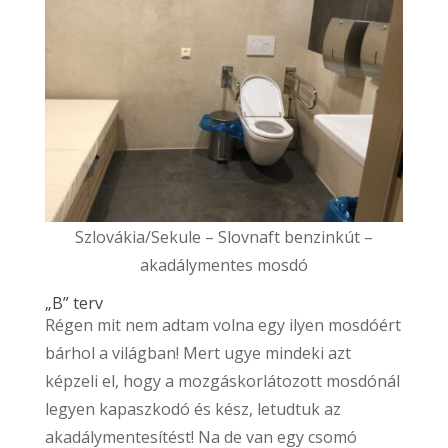
Szlovákia/Sekule – Slovnaft benzinkút –
akadálymentes mosdó
„B” terv
Régen mit nem adtam volna egy ilyen mosdóért
bárhol a világban! Mert ugye mindeki azt
képzeli el, hogy a mozgáskorlátozott mosdónál
legyen kapaszkodó és kész, letudtuk az
akadálymentesítést! Na de van egy csomó