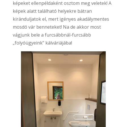
képeket ellenpéldaként osztom meg veletek! A
képek alatt található helyekre bátran
kiránduljatok el, mert igényes akadálymentes
mosdó vár benneteket! Na de akkor most
vágjunk bele a furcsábbnál-furcsább
„folyóügyeink” kálváriájába!