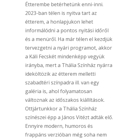
Étterembe betérhetünk enni-inni.
2023-ban télen is nyitva tart az
étterem, a honlapjukon lehet
informálódni a pontos nyitási időről
és a menüről. Ha már télen el kezdjük
tervezgetni a nyári programot, akkor
a Káli Fecskét mindenképp vegyük
irányba, mert a Thália Színház nyárra
ideköltözik az étterem melletti
szabadtéri színpadra ill. van egy
galéria is, ahol folyamatosan
változnak az időszakos kiállítások.
Ottjártunkkor a Thália Színház
színészei épp a János Vitézt adták elő.
Ennyire modern, humoros és
frappáns verzióban még soha nem