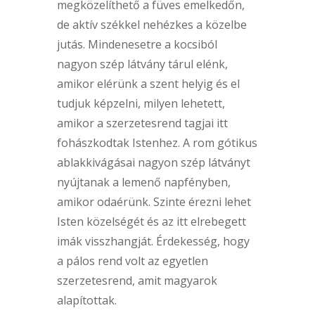
megközelíthető a füves emelkedőn,
de aktív székkel nehézkes a közelbe
jutás. Mindenesetre a kocsiból
nagyon szép látvány tárul elénk,
amikor elérünk a szent helyig és el
tudjuk képzelni, milyen lehetett,
amikor a szerzetesrend tagjai itt
fohászkodtak Istenhez. A rom gótikus
ablakkivágásai nagyon szép látványt
nyújtanak a lemenő napfényben,
amikor odaérünk. Szinte érezni lehet
Isten közelségét és az itt elrebegett
imák visszhangját. Érdekesség, hogy
a pálos rend volt az egyetlen
szerzetesrend, amit magyarok
alapítottak.