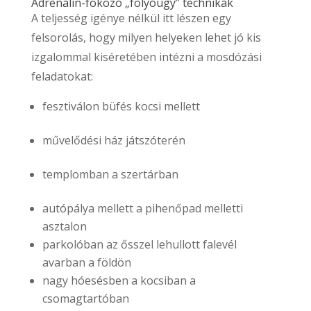
Adrenalin-fokozó „folyóügy” technikák
A teljesség igénye nélkül itt lészen egy
felsorolás, hogy milyen helyeken lehet jó kis
izgalommal kiséretében intézni a mosdózási
feladatokat:
fesztiválon büfés kocsi mellett
művelődési ház játszóterén
templomban a szertárban
autópálya mellett a pihenőpad melletti
asztalon
parkolóban az ősszel lehullott falevél
avarban a földön
nagy hóesésben a kocsiban a
csomagtartóban