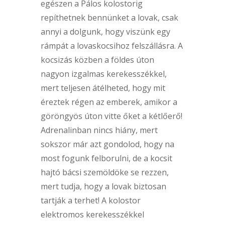
egészen a Pálos kolostorig
repíthetnek bennünket a lovak, csak
annyi a dolgunk, hogy viszünk egy
rámpát a lovaskocsihoz felszállásra. A
kocsizás közben a földes úton
nagyon izgalmas kerekesszékkel,
mert teljesen átélheted, hogy mit
éreztek régen az emberek, amikor a
göröngyös úton vitte őket a kétlőerő!
Adrenalinban nincs hiány, mert
sokszor már azt gondolod, hogy na
most fogunk felborulni, de a kocsit
hajtó bácsi szemöldöke se rezzen,
mert tudja, hogy a lovak biztosan
tartják a terhet! A kolostor
elektromos kerekesszékkel