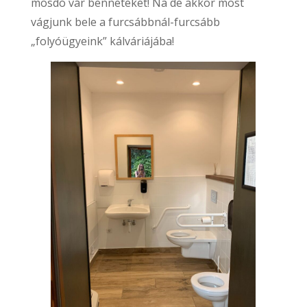
mosdó vár benneteket! Na de akkor most
vágjunk bele a furcsábbnál-furcsább
„folyóügyeink” kálváriájába!