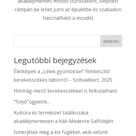
akadálymentes mosdó (turistaként, kiépített
rámpán be lehet jutni az épületbe és szabadon
használható a mosdó)
Keresés
Legutóbbi bejegyzések
Életképek a „Lélek gyümölcsei” filmkészítő
kerekesszékes táborról – Soltvadkert, 2025
Hóvirág-mező kerekesszékkel is felkutatható
“folyó”ügyeink…
Kultúra és természet találkozása
akadálymentesen a Káli-Medence Salföldjén
Ismerjétek meg a kis fügéket, akik velünk