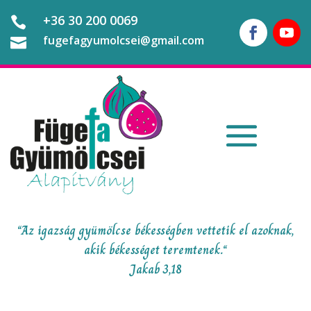
+36 30 200 0069

fugefagyumolcsei@gmail.com

“Az igazság gyümölcse békességben vettetik el azoknak,
akik békességet teremtenek.“
Jakab 3,18