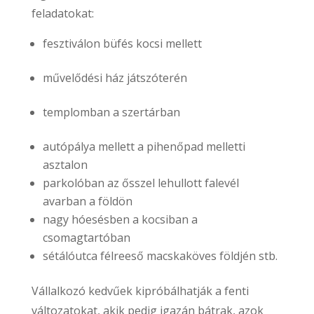
feladatokat:
fesztiválon büfés kocsi mellett
művelődési ház játszóterén
templomban a szertárban
autópálya mellett a pihenőpad melletti
asztalon
parkolóban az ősszel lehullott falevél
avarban a földön
nagy hóesésben a kocsiban a
csomagtartóban
sétálóutca félreeső macskaköves földjén stb.
Vállalkozó kedvűek kipróbálhatják a fenti
változatokat, akik pedig igazán bátrak, azok