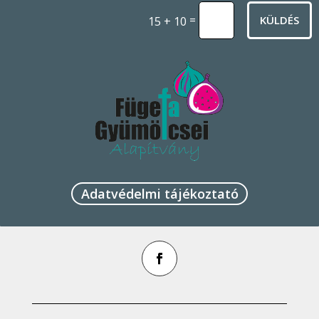
=
KÜLDÉS
15 + 10
Adatvédelmi tájékoztató