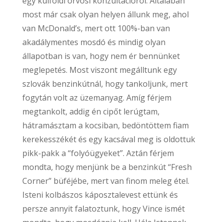
egy külföldi orvosi konzultációról. Általában
most már csak olyan helyen állunk meg, ahol
van McDonald’s, mert ott 100%-ban van
akadálymentes mosdó és mindig olyan
állapotban is van, hogy nem ér bennünket
meglepetés. Most viszont megálltunk egy
szlovák benzinkútnál, hogy tankoljunk, mert
fogytán volt az üzemanyag. Amíg férjem
megtankolt, addig én cipőt lerúgtam,
hátramásztam a kocsiban, bedöntöttem fiam
kerekesszékét és egy kacsával meg is oldottuk
pikk-pakk a “folyóügyeket”. Aztán férjem
mondta, hogy menjünk be a benzinkút “Fresh
Corner” büféjébe, mert van finom meleg étel.
Isteni kolbászos káposztalevest ettünk és
persze annyit falatoztunk, hogy Vince ismét