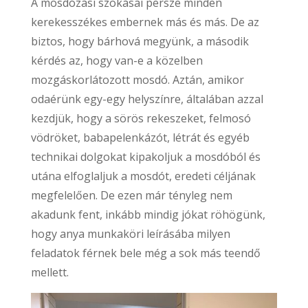
A mosdózási szokásai persze minden
kerekesszékes embernek más és más. De az
biztos, hogy bárhová megyünk, a második
kérdés az, hogy van-e a közelben
mozgáskorlátozott mosdó. Aztán, amikor
odaérünk egy-egy helyszínre, általában azzal
kezdjük, hogy a sörös rekeszeket, felmosó
vödröket, babapelenkázót, létrát és egyéb
technikai dolgokat kipakoljuk a mosdóból és
utána elfoglaljuk a mosdót, eredeti céljának
megfelelően. De ezen már tényleg nem
akadunk fent, inkább mindig jókat röhögünk,
hogy anya munkaköri leírásába milyen
feladatok férnek bele még a sok más teendő
mellett.