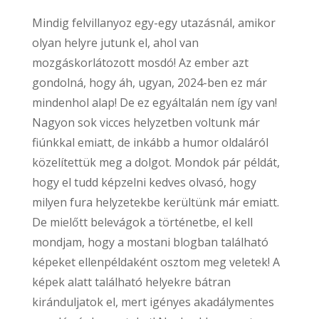
Mindig felvillanyoz egy-egy utazásnál, amikor
olyan helyre jutunk el, ahol van
mozgáskorlátozott mosdó! Az ember azt
gondolná, hogy áh, ugyan, 2024-ben ez már
mindenhol alap! De ez egyáltalán nem így van!
Nagyon sok vicces helyzetben voltunk már
fiúnkkal emiatt, de inkább a humor oldaláról
közelítettük meg a dolgot. Mondok pár példát,
hogy el tudd képzelni kedves olvasó, hogy
milyen fura helyzetekbe kerültünk már emiatt.
De mielőtt belevágok a történetbe, el kell
mondjam, hogy a mostani blogban található
képeket ellenpéldaként osztom meg veletek! A
képek alatt található helyekre bátran
kiránduljatok el, mert igényes akadálymentes