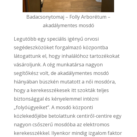
Badacsonytomaj – Folly Arborétum –
akadálymentes mosdó
Legutóbb egy speciális igényű orvosi
segédeszközöket forgalmazó központba
látogattunk el, hogy inhalálóhoz tartozékokat
vásároljunk. A cég munkatársa nagyon
segítőkész volt, de akadálymentes mosdó
hiányában büszkén mutatott a női mosdóra,
hogy a kerekesszékesek itt szokták teljes
biztonsággal és kényelemmel intézni
„folyóügyeiket”. A mosdó központi
közlekedőjébe betolattunk centiről-centire egy
nagyon csőszerű mosdóba az elektromos
kerekesszékkel. Ilyenkor mindig izgalom faktor