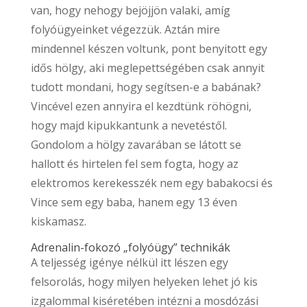
van, hogy nehogy bejöjjön valaki, amíg
folyóügyeinket végezzük. Aztán mire
mindennel készen voltunk, pont benyitott egy
idős hölgy, aki meglepettségében csak annyit
tudott mondani, hogy segítsen-e a babának?
Vincével ezen annyira el kezdtünk röhögni,
hogy majd kipukkantunk a nevetéstől.
Gondolom a hölgy zavarában se látott se
hallott és hirtelen fel sem fogta, hogy az
elektromos kerekesszék nem egy babakocsi és
Vince sem egy baba, hanem egy 13 éven
kiskamasz.
Adrenalin-fokozó „folyóügy” technikák
A teljesség igénye nélkül itt lészen egy
felsorolás, hogy milyen helyeken lehet jó kis
izgalommal kiséretében intézni a mosdózási