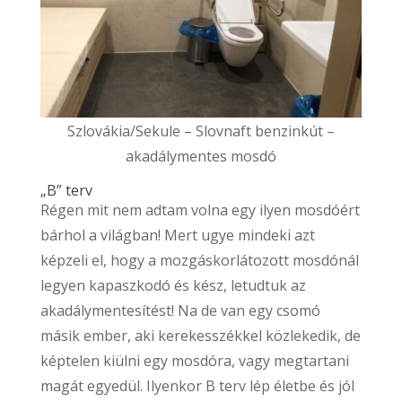
Szlovákia/Sekule – Slovnaft benzinkút –
akadálymentes mosdó
„B” terv
Régen mit nem adtam volna egy ilyen mosdóért
bárhol a világban! Mert ugye mindeki azt
képzeli el, hogy a mozgáskorlátozott mosdónál
legyen kapaszkodó és kész, letudtuk az
akadálymentesítést! Na de van egy csomó
másik ember, aki kerekesszékkel közlekedik, de
képtelen kiülni egy mosdóra, vagy megtartani
magát egyedül. Ilyenkor B terv lép életbe és jól