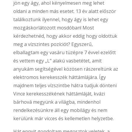
jön egy ágy, ahol kényelmesen meg lehet
oldani a minden más esetet. 13 év alatt először
találkoztunk ilyennel, hogy ágy is lehet egy
mozgáskorlátozott mosdóban! Most
kérdezhetnéd, hogy akkor eddig hogy oldottuk
meg a vízszintes pozíciót? Egyszerű,
elballagtam egy vasáru tüzépre 7 évvel ezelőtt
és vettem egy „L” alakú vasbetétet, amit
anyukám segítségével közösen rászereltünk az
elektromos kerekesszék háttámlájára. Így
majdnem teljes vízszintbe hátra tudjuk dönteni
Vince kerekesszékének háttámláját, kvázi
bárhová megyünk a világba, mindenhol
rendelkezésünkre áll egy mobilágy és nem
kerülünk már vicces és kellemetlen helyzetbe.
Hát ennyit gondoltam megosztok veletek, a