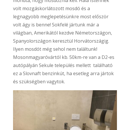
mondta, hogy mosdóznia kell. Hála Istennek
volt mozgáskorlátozott mosdó és a
legnagyobb meglepetésünkre most először
volt ágy is benne! Sokfelé jártunk már a
világban, Amerikától kezdve Németországon,
Spanyolországon keresztül Horvátországig.
Ilyen mosdót még sehol nem találtunk!
Mosonmagyaróvártól kb. 50km-re van a D2-es
autópályán Sekule település mellett található
ez a Slovnaft benzinkút, ha esetleg arra jártok
és szükségben vagytok.