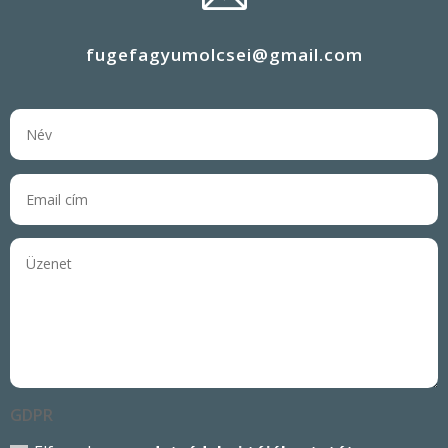
fugefagyumolcsei@gmail.com
GDPR