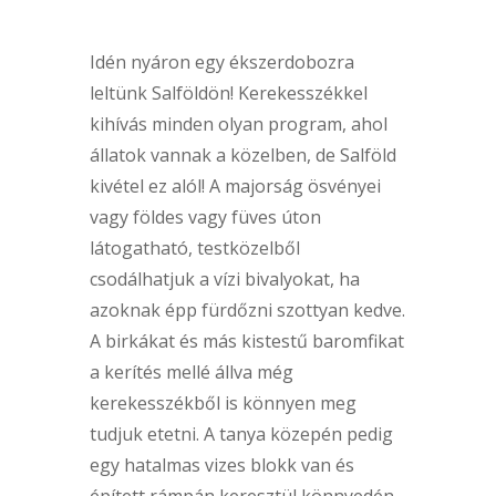
Idén nyáron egy ékszerdobozra
leltünk Salföldön! Kerekesszékkel
kihívás minden olyan program, ahol
állatok vannak a közelben, de Salföld
kivétel ez alól! A majorság ösvényei
vagy földes vagy füves úton
látogatható, testközelből
csodálhatjuk a vízi bivalyokat, ha
azoknak épp fürdőzni szottyan kedve.
A birkákat és más kistestű baromfikat
a kerítés mellé állva még
kerekesszékből is könnyen meg
tudjuk etetni. A tanya közepén pedig
egy hatalmas vizes blokk van és
épített rámpán keresztül könnyedén