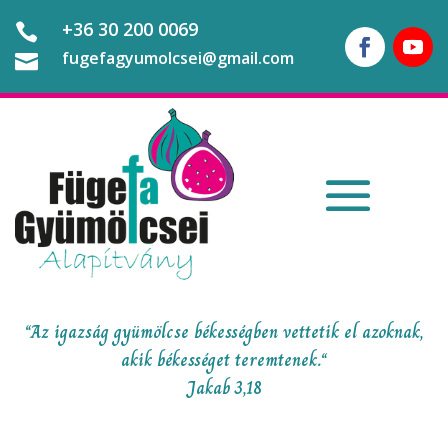
+36 30 200 0069

fugefagyumolcsei@gmail.com

“Az igazság gyümölcse békességben vettetik el azoknak,
akik békességet teremtenek.“
Jakab 3,18