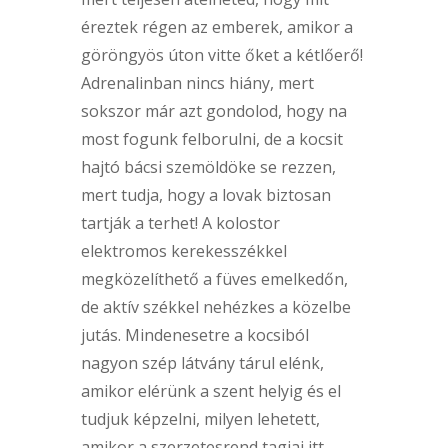
éreztek régen az emberek, amikor a
göröngyös úton vitte őket a kétlőerő!
Adrenalinban nincs hiány, mert
sokszor már azt gondolod, hogy na
most fogunk felborulni, de a kocsit
hajtó bácsi szemöldöke se rezzen,
mert tudja, hogy a lovak biztosan
tartják a terhet! A kolostor
elektromos kerekesszékkel
megközelíthető a füves emelkedőn,
de aktív székkel nehézkes a közelbe
jutás. Mindenesetre a kocsiból
nagyon szép látvány tárul elénk,
amikor elérünk a szent helyig és el
tudjuk képzelni, milyen lehetett,
amikor a szerzetesrend tagjai itt