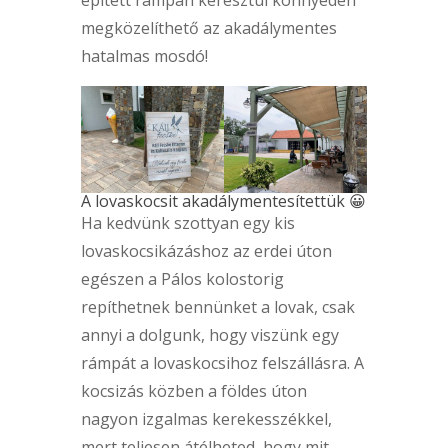
megközelíthető az akadálymentes
hatalmas mosdó!
A lovaskocsit akadálymentesítettük 😀
Ha kedvünk szottyan egy kis
lovaskocsikázáshoz az erdei úton
egészen a Pálos kolostorig
repíthetnek bennünket a lovak, csak
annyi a dolgunk, hogy viszünk egy
rámpát a lovaskocsihoz felszállásra. A
kocsizás közben a földes úton
nagyon izgalmas kerekesszékkel,
mert teljesen átélheted, hogy mit