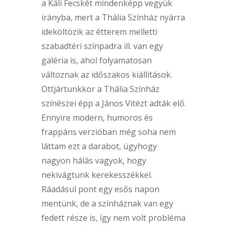
a Káli Fecskét mindenképp vegyük
irányba, mert a Thália Színház nyárra
ideköltözik az étterem melletti
szabadtéri színpadra ill. van egy
galéria is, ahol folyamatosan
változnak az időszakos kiállítások.
Ottjártunkkor a Thália Színház
színészei épp a János Vitézt adták elő.
Ennyire modern, humoros és
frappáns verzióban még soha nem
láttam ezt a darabot, úgyhogy
nagyon hálás vagyok, hogy
nekivágtunk kerekesszékkel.
Ráadásul pont egy esős napon
mentünk, de a színháznak van egy
fedett része is, így nem volt probléma