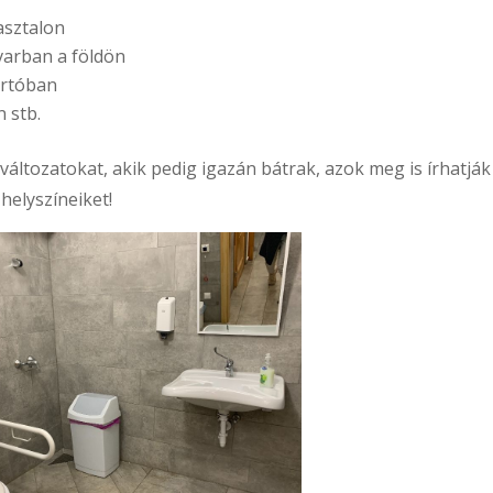
asztalon
avarban a földön
artóban
 stb.
változatokat, akik pedig igazán bátrak, azok meg is írhatják
elyszíneiket!