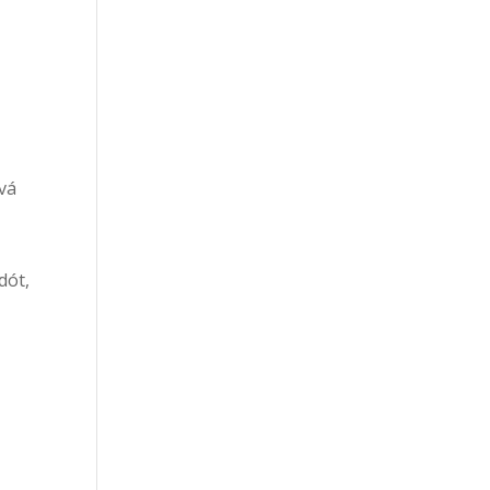
vá
dót,