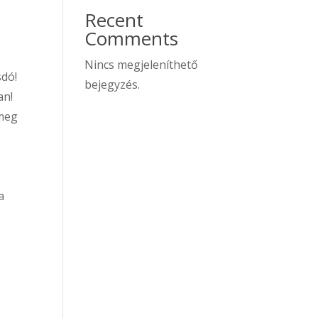
Recent
Comments
Nincs megjeleníthető
sdó!
bejegyzés.
an!
 meg
a