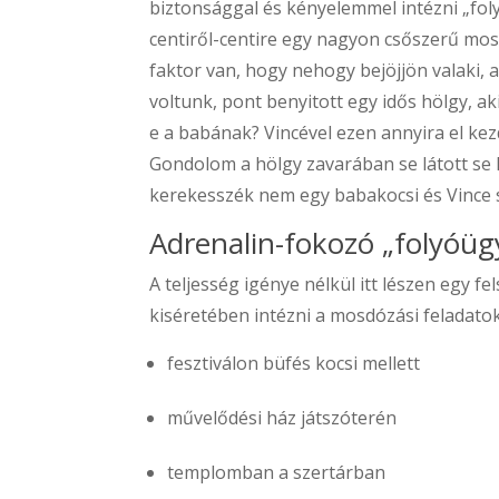
biztonsággal és kényelemmel intézni „fo
centiről-centire egy nagyon csőszerű mo
faktor van, hogy nehogy bejöjjön valaki,
voltunk, pont benyitott egy idős hölgy, 
e a babának? Vincével ezen annyira el ke
Gondolom a hölgy zavarában se látott se h
kerekesszék nem egy babakocsi és Vince
Adrenalin-fokozó „folyóüg
A teljesség igénye nélkül itt lészen egy f
kiséretében intézni a mosdózási feladatok
fesztiválon büfés kocsi mellett
művelődési ház játszóterén
templomban a szertárban