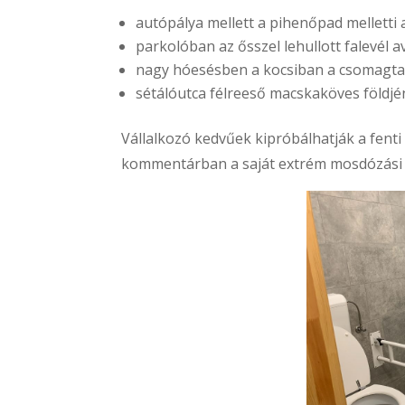
autópálya mellett a pihenőpad melletti 
parkolóban az ősszel lehullott falevél 
nagy hóesésben a kocsiban a csomagt
sétálóutca félreeső macskaköves földjén
Vállalkozó kedvűek kipróbálhatják a fenti 
kommentárban a saját extrém mosdózási h