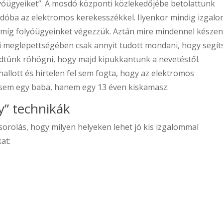
lyóügyeiket”. A mosdó központi közlekedőjébe betolattunk
sdóba az elektromos kerekesszékkel. Ilyenkor mindig izgal
 amíg folyóügyeinket végezzük. Aztán mire mindennel késze
aki meglepettségében csak annyit tudott mondani, hogy segít
zdtünk röhögni, hogy majd kipukkantunk a nevetéstől.
allott és hirtelen fel sem fogta, hogy az elektromos
 sem egy baba, hanem egy 13 éven kiskamasz.
y” technikák
elsorolás, hogy milyen helyeken lehet jó kis izgalommal
at: