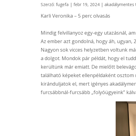
Szerző:
fugefa
|
febr 19, 2024
|
akadálymentes 
Karli Veronika – 5 perc olvasás
Mindig felvillanyoz egy-egy utazásnál, am
Az ember azt gondolná, hogy áh, ugyan, 2
Nagyon sok vicces helyzetben voltunk már
a dolgot. Mondok pár példát, hogy el tud
kerültünk már emiatt. De mielőtt belevág
található képeket ellenpéldaként osztom m
kiránduljatok el, mert igényes akadályme
furcsábbnál-furcsább „folyóügyeink” kálv