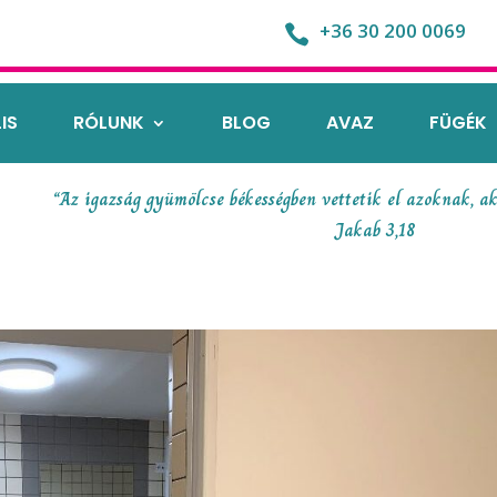
+36 30 200 0069

IS
RÓLUNK
BLOG
AVAZ
FÜGÉK
“Az igazság gyümölcse békességben vettetik el azoknak, ak
Jakab 3,18