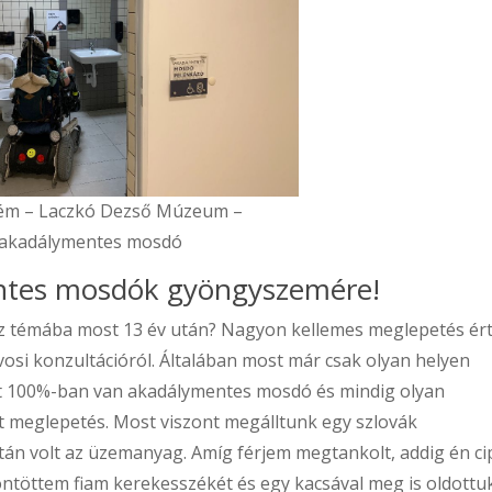
ém – Laczkó Dezső Múzeum –
akadálymentes mosdó
entes mosdók gyöngyszemére!
sz témába most 13 év után? Nagyon kellemes meglepetés ért
vosi konzultációról. Általában most már csak olyan helyen
tt 100%-ban van akadálymentes mosdó és mindig olyan
t meglepetés. Most viszont megálltunk egy szlovák
tán volt az üzemanyag. Amíg férjem megtankolt, addig én ci
ntöttem fiam kerekesszékét és egy kacsával meg is oldottu