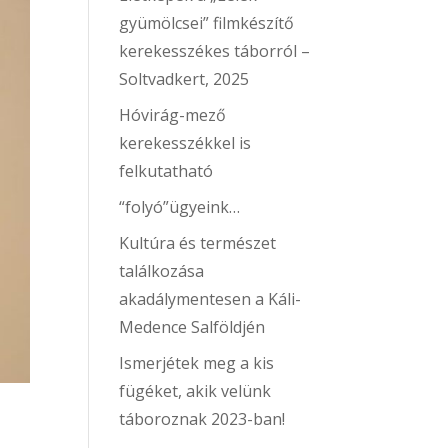
gyümölcsei” filmkészítő
kerekesszékes táborról –
Soltvadkert, 2025
Hóvirág-mező
kerekesszékkel is
felkutatható
“folyó”ügyeink…
Kultúra és természet
találkozása
akadálymentesen a Káli-
Medence Salföldjén
Ismerjétek meg a kis
fügéket, akik velünk
táboroznak 2023-ban!