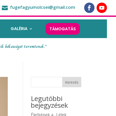
fugefagyumolcsei@gmail.com

GALÉRIA
TÁMOGATÁS
ik békességet teremtenek.“
Keresés
Legutóbbi
bejegyzések
Életképek a „Lélek