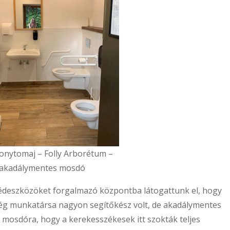
onytomaj – Folly Arborétum –
akadálymentes mosdó
gédeszközöket forgalmazó központba látogattunk el, hogy
 cég munkatársa nagyon segítőkész volt, de akadálymentes
mosdóra, hogy a kerekesszékesek itt szokták teljes