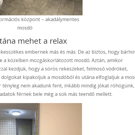
formációs központ – akadálymentes
mosdó
utána mehet a relax
ekesszékes embernek más és más. De az biztos, hogy bárho
e a közelben mozgáskorlátozott mosdó. Aztán, amikor
zzal kezdjük, hogy a sörös rekeszeket, felmosó vödröket,
i dolgokat kipakoljuk a mosdóból és utána elfoglaljuk a mos
r tényleg nem akadunk fent, inkább mindig jókat röhögünk,
adatok férnek bele még a sok más teendő mellett.