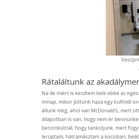
Veszpr
Rátaláltunk az akadálym
Na de miért is kezdtem bele ebbe az egé
minap, mikor jöttünk haza egy külföldi or
állunk meg, ahol van McDonald’s, mert o
állapotban is van, hogy nem ér bennünke
benzinkútnál, hogy tankoljunk, mert fogy
lerúgtam, hátramásztam a kocsiban, bedö