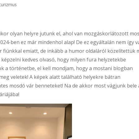
turizmus
ikor olyan helyre jutunk el, ahol van mozgáskorlátozott mo
024-ben ez már mindenhol alap! De ez egyáltalán nem így v
 fiúnkkal emiatt, de inkább a humor oldaláról közelítettük
d képzelni kedves olvasó, hogy milyen fura helyzetekbe
ok a történetbe, el kell mondjam, hogy a mostani blogban
eg veletek! A képek alatt található helyekre bátran
ntes mosdó vár benneteket! Na de akkor most vágjunk bele 
áriájába!