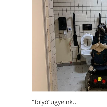
“folyó”ügyeink…