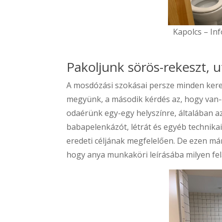
Kapolcs – In
Pakoljunk sörös-rekeszt, 
A mosdózási szokásai persze minden ker
megyünk, a második kérdés az, hogy van-
odaérünk egy-egy helyszínre, általában a
babapelenkázót, létrát és egyéb technika
eredeti céljának megfelelően. De ezen má
hogy anya munkaköri leírásába milyen fel