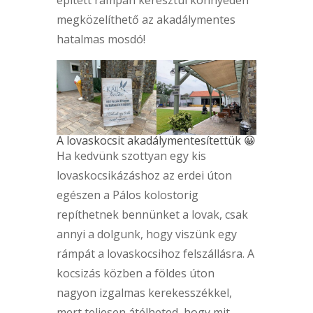
megközelíthető az akadálymentes
hatalmas mosdó!
A lovaskocsit akadálymentesítettük 😀
Ha kedvünk szottyan egy kis
lovaskocsikázáshoz az erdei úton
egészen a Pálos kolostorig
repíthetnek bennünket a lovak, csak
annyi a dolgunk, hogy viszünk egy
rámpát a lovaskocsihoz felszállásra. A
kocsizás közben a földes úton
nagyon izgalmas kerekesszékkel,
mert teljesen átélheted, hogy mit