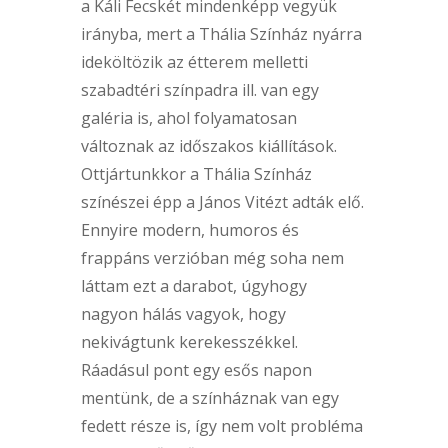
a Káli Fecskét mindenképp vegyük
irányba, mert a Thália Színház nyárra
ideköltözik az étterem melletti
szabadtéri színpadra ill. van egy
galéria is, ahol folyamatosan
változnak az időszakos kiállítások.
Ottjártunkkor a Thália Színház
színészei épp a János Vitézt adták elő.
Ennyire modern, humoros és
frappáns verzióban még soha nem
láttam ezt a darabot, úgyhogy
nagyon hálás vagyok, hogy
nekivágtunk kerekesszékkel.
Ráadásul pont egy esős napon
mentünk, de a színháznak van egy
fedett része is, így nem volt probléma