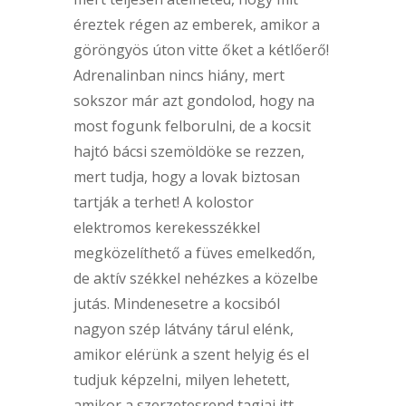
éreztek régen az emberek, amikor a
göröngyös úton vitte őket a kétlőerő!
Adrenalinban nincs hiány, mert
sokszor már azt gondolod, hogy na
most fogunk felborulni, de a kocsit
hajtó bácsi szemöldöke se rezzen,
mert tudja, hogy a lovak biztosan
tartják a terhet! A kolostor
elektromos kerekesszékkel
megközelíthető a füves emelkedőn,
de aktív székkel nehézkes a közelbe
jutás. Mindenesetre a kocsiból
nagyon szép látvány tárul elénk,
amikor elérünk a szent helyig és el
tudjuk képzelni, milyen lehetett,
amikor a szerzetesrend tagjai itt