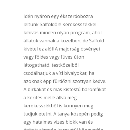
Idén nyáron egy ékszerdobozra
leltünk Salföldön! Kerekesszékkel
kihívás minden olyan program, ahol
állatok vannak a közelben, de Salföld
kivétel ez alól! A majorság ösvényei
vagy földes vagy füves úton
látogatható, testközelből
csodálhatjuk a vízi bivalyokat, ha
azoknak épp fürdőzni szottyan kedve.
A birkákat és más kistestű baromfikat
a kerítés mellé állva még
kerekesszékből is könnyen meg
tudjuk etetni. A tanya közepén pedig
egy hatalmas vizes blokk van és
épített rámpán keresztül könnyedén