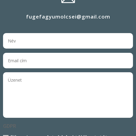
fugefagyumolcsei@gmail.com
GDPR