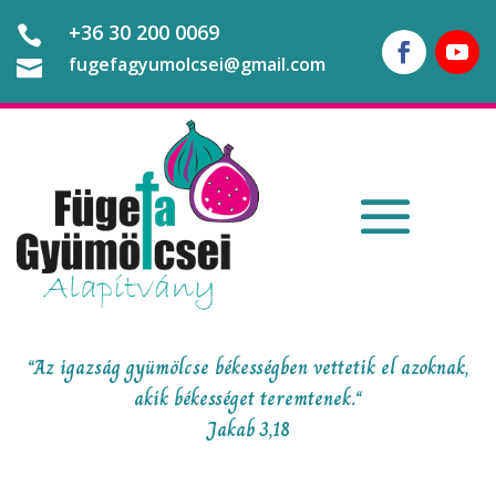
+36 30 200 0069

fugefagyumolcsei@gmail.com

“Az igazság gyümölcse békességben vettetik el azoknak,
akik békességet teremtenek.“
Jakab 3,18