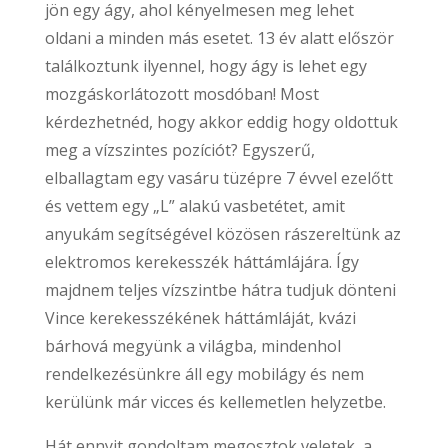
jön egy ágy, ahol kényelmesen meg lehet
oldani a minden más esetet. 13 év alatt először
találkoztunk ilyennel, hogy ágy is lehet egy
mozgáskorlátozott mosdóban! Most
kérdezhetnéd, hogy akkor eddig hogy oldottuk
meg a vízszintes pozíciót? Egyszerű,
elballagtam egy vasáru tüzépre 7 évvel ezelőtt
és vettem egy „L” alakú vasbetétet, amit
anyukám segítségével közösen rászereltünk az
elektromos kerekesszék háttámlájára. Így
majdnem teljes vízszintbe hátra tudjuk dönteni
Vince kerekesszékének háttámláját, kvázi
bárhová megyünk a világba, mindenhol
rendelkezésünkre áll egy mobilágy és nem
kerülünk már vicces és kellemetlen helyzetbe.
Hát ennyit gondoltam megosztok veletek, a