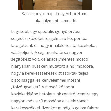
Badacsonytomaj – Folly Arborétum –
akadálymentes mosdó
Legutóbb egy speciális igényű orvosi
segédeszközöket forgalmazó központba
látogattunk el, hogy inhalálóhoz tartozékokat
vásároljunk. A cég munkatársa nagyon
segítőkész volt, de akadálymentes mosdó
hiányában büszkén mutatott a női mosdóra,
hogy a kerekesszékesek itt szokták teljes
biztonsággal és kényelemmel intézni
„folyóügyeiket”. A mosdó központi
közlekedőjébe betolattunk centiről-centire egy
nagyon csőszerű mosdóba az elektromos
kerekesszékkel. Ilyenkor mindig izgalom faktor