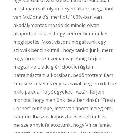
egy külföldi orvosi konzultációról. Általában
most már csak olyan helyen állunk meg, ahol
van McDonald’s, mert ott 100%-ban van
akadálymentes mosdó és mindig olyan
állapotban is van, hogy nem ér bennünket
meglepetés. Most viszont megálltunk egy
szlovák benzinkútnál, hogy tankoljunk, mert
fogytán volt az üzemanyag. Amíg férjem
megtankolt, addig én cipőt lerúgtam,
hátramásztam a kocsiban, bedöntöttem fiam
kerekesszékét és egy kacsával meg is oldottuk
pikk-pakk a “folyóügyeket”. Aztán férjem
mondta, hogy menjünk be a benzinkút “Fresh
Corner” büféjébe, mert van finom meleg étel.
Isteni kolbászos káposztalevest ettünk és
persze annyit falatoztunk, hogy Vince ismét