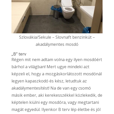
Szlovákia/Sekule – Slovnaft benzinkút –
akadálymentes mosdó
„B” terv
Régen mit nem adtam volna egy ilyen mosdóért
bárhol a világban! Mert ugye mindeki azt
képzeli el, hogy a mozgáskorlátozott mosdónál
legyen kapaszkodó és kész, letudtuk az
akadálymentesítést! Na de van egy csomó
másik ember, aki kerekesszékkel közlekedik, de
képtelen kiülni egy mosdóra, vagy megtartani
magát egyedül. Ilyenkor B terv lép életbe és jól