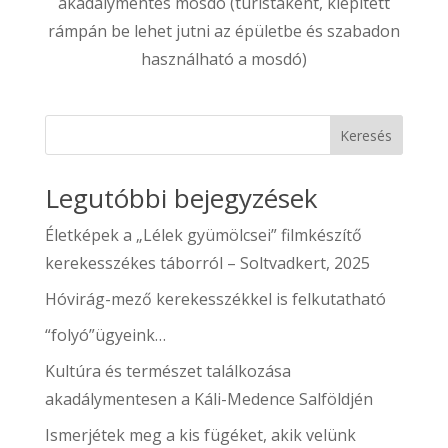
akadálymentes mosdó (turistaként, kiépített
rámpán be lehet jutni az épületbe és szabadon
használható a mosdó)
Keresés
Legutóbbi bejegyzések
Életképek a „Lélek gyümölcsei” filmkészítő
kerekesszékes táborról – Soltvadkert, 2025
Hóvirág-mező kerekesszékkel is felkutatható
“folyó”ügyeink…
Kultúra és természet találkozása
akadálymentesen a Káli-Medence Salföldjén
Ismerjétek meg a kis fügéket, akik velünk