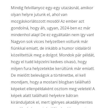
Mindig felvillanyoz egy-egy utazásnál, amikor
olyan helyre jutunk el, ahol van
mozgáskorlátozott mosdó! Az ember azt
gondolná, hogy áh, ugyan, 2024-ben ez már
mindenhol alap! De ez egyáltalán nem így van!
Nagyon sok vicces helyzetben voltunk már
fiúnkkal emiatt, de inkább a humor oldaláról
közelítettük meg a dolgot. Mondok pár példát,
hogy el tudd képzelni kedves olvasó, hogy
milyen fura helyzetekbe kerültünk már emiatt.
De mielőtt belevágok a történetbe, el kell
mondjam, hogy a mostani blogban található
képeket ellenpéldaként osztom meg veletek! A
képek alatt található helyekre bátran
kiránduljatok el, mert igényes akadálymentes