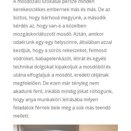
A mosdózási szokásai persze minden
kerekesszékes embernek más és más. De az
biztos, hogy bárhová megyünk, a második
kérdés az, hogy van-e a közelben
mozgáskorlátozott mosdó. Aztán, amikor
odaérünk egy-egy helyszínre, általában azzal
kezdjük, hogy a sörös rekeszeket, felmosó
vödröket, babapelenkázót, létrát és egyéb
technikai dolgokat kipakoljuk a mosdóból és
utána elfoglaljuk a mosdót, eredeti céljának
megfelelően. De ezen már tényleg nem
akadunk fent, inkább mindig jókat röhögünk,
hogy anya munkaköri leírásába milyen
feladatok férnek bele még a sok más teendő
mellett.