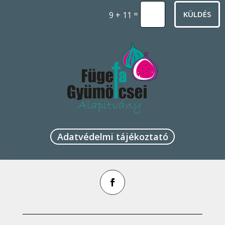
=
KÜLDÉS
9 + 11
Adatvédelmi tájékoztató