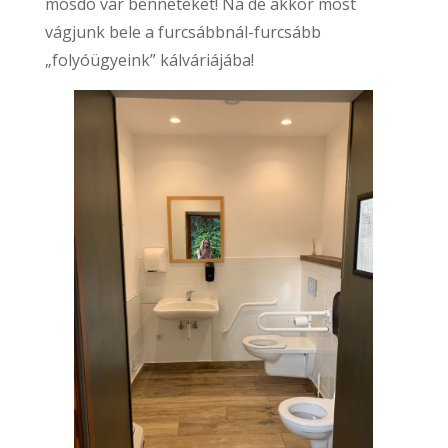
mosdó vár benneteket! Na de akkor most
vágjunk bele a furcsábbnál-furcsább
„folyóügyeink” kálváriájába!