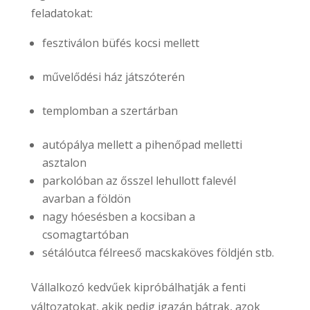
feladatokat:
fesztiválon büfés kocsi mellett
művelődési ház játszóterén
templomban a szertárban
autópálya mellett a pihenőpad melletti
asztalon
parkolóban az ősszel lehullott falevél
avarban a földön
nagy hóesésben a kocsiban a
csomagtartóban
sétálóutca félreeső macskaköves földjén stb.
Vállalkozó kedvűek kipróbálhatják a fenti
változatokat, akik pedig igazán bátrak, azok