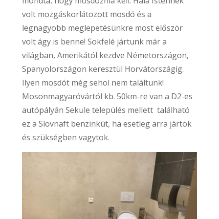
mondta, hogy mosdóznia kell. Hála Istennek
volt mozgáskorlátozott mosdó és a
legnagyobb meglepetésünkre most először
volt ágy is benne! Sokfelé jártunk már a
világban, Amerikától kezdve Németországon,
Spanyolországon keresztül Horvátországig.
Ilyen mosdót még sehol nem találtunk!
Mosonmagyaróvártól kb. 50km-re van a D2-es
autópályán Sekule település mellett található
ez a Slovnaft benzinkút, ha esetleg arra jártok
és szükségben vagytok.