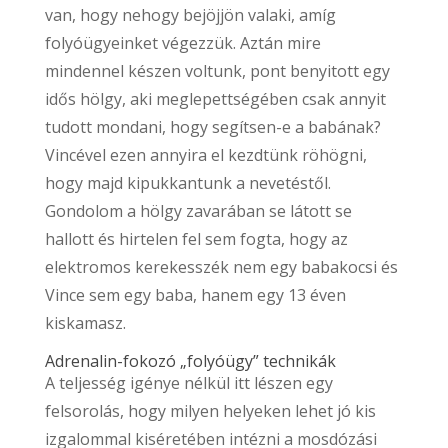
van, hogy nehogy bejöjjön valaki, amíg
folyóügyeinket végezzük. Aztán mire
mindennel készen voltunk, pont benyitott egy
idős hölgy, aki meglepettségében csak annyit
tudott mondani, hogy segítsen-e a babának?
Vincével ezen annyira el kezdtünk röhögni,
hogy majd kipukkantunk a nevetéstől.
Gondolom a hölgy zavarában se látott se
hallott és hirtelen fel sem fogta, hogy az
elektromos kerekesszék nem egy babakocsi és
Vince sem egy baba, hanem egy 13 éven
kiskamasz.
Adrenalin-fokozó „folyóügy” technikák
A teljesség igénye nélkül itt lészen egy
felsorolás, hogy milyen helyeken lehet jó kis
izgalommal kiséretében intézni a mosdózási