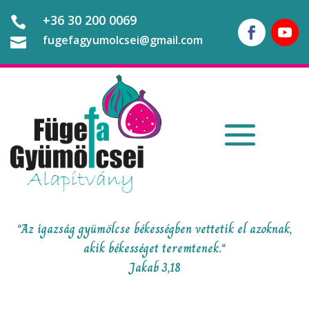
+36 30 200 0069

fugefagyumolcsei@gmail.com

“Az igazság gyümölcse békességben vettetik el azoknak,
akik békességet teremtenek.“
Jakab 3,18